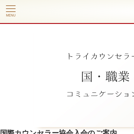
toggle
navigation
国際カウンセラー協会入会のご案内