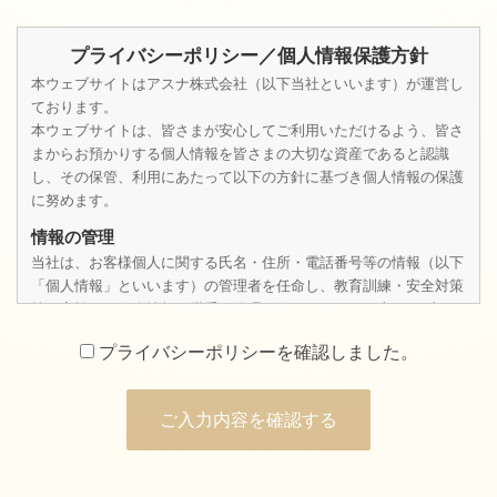
プライバシーポリシー／個人情報保護方針
本ウェブサイトはアスナ株式会社（以下当社といいます）が運営し
ております。
本ウェブサイトは、皆さまが安心してご利用いただけるよう、皆さ
まからお預かりする個人情報を皆さまの大切な資産であると認識
し、その保管、利用にあたって以下の方針に基づき個人情報の保護
に努めます。
情報の管理
当社は、お客様個人に関する氏名・住所・電話番号等の情報（以下
「個人情報」といいます）の管理者を任命し、教育訓練・安全対策
等を実施して個人情報の厳重な管理を行います。また本ウェブサイ
トは、お客様の個人情報を保護する為に、ご入力および個人情報を
プライバシーポリシーを確認しました。
送信いただくページには、最先端の暗号化技術SSL（Secure
Sockets Layer）方式を採用するなど、セキュリティーには十分注
意しております。
収集目的と範囲
1.個人情報を収集する場合は、収集目的を通知したうえで、必要な
範囲の個人情報を収集いたします。