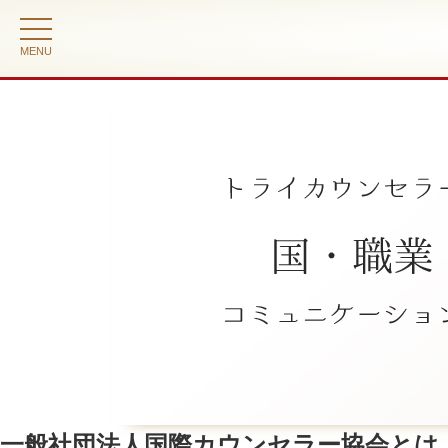
toggle
navigation
一般社団法人国際カウンセラー協会とは